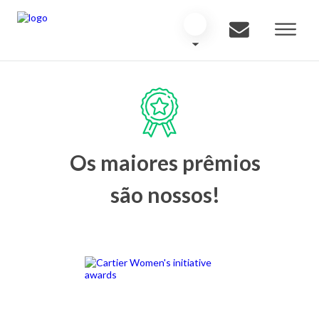
Os maiores prêmios
são nossos!