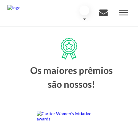
Os maiores prêmios
são nossos!