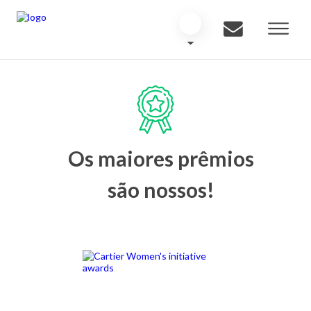
Os maiores prêmios
são nossos!