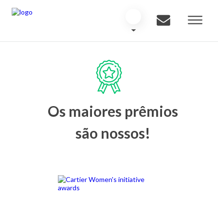
Os maiores prêmios
são nossos!