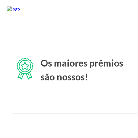
Os maiores prêmios
são nossos!