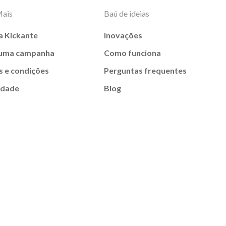
Mais
Baú de ideias
a Kickante
Inovações
 uma campanha
Como funciona
 e condições
Perguntas frequentes
idade
Blog