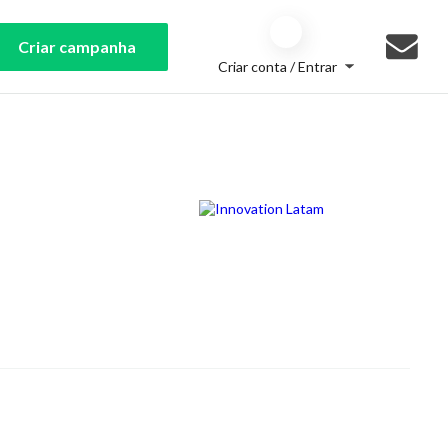
Criar campanha
Criar conta / Entrar