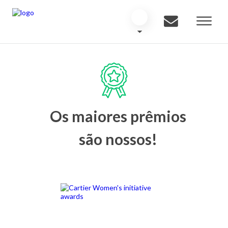
Os maiores prêmios
são nossos!