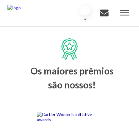
Os maiores prêmios
são nossos!