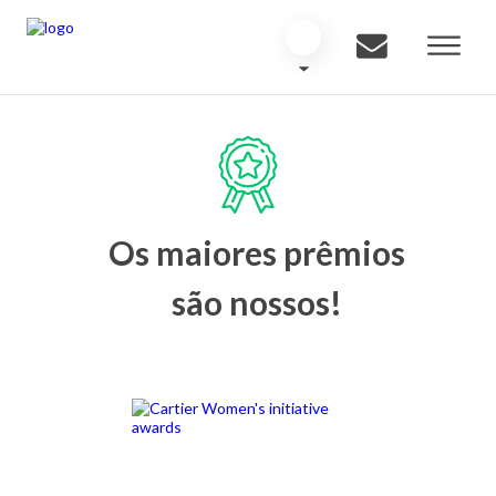
Os maiores prêmios
são nossos!