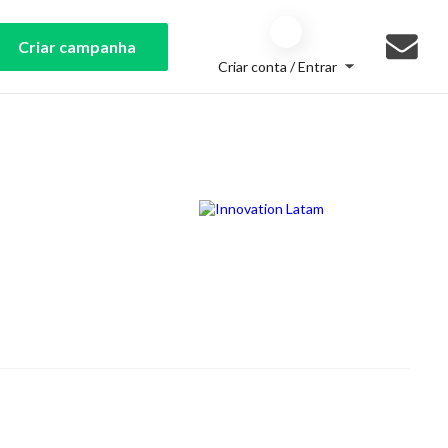
Criar campanha
Criar conta / Entrar