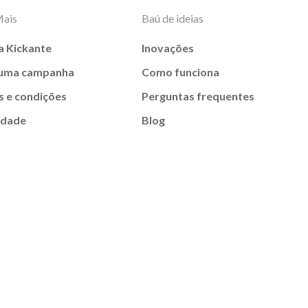
Mais
Baú de ideias
a Kickante
Inovações
 uma campanha
Como funciona
 e condições
Perguntas frequentes
idade
Blog