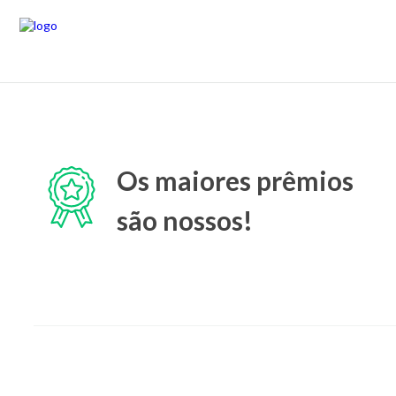
Os maiores prêmios
são nossos!