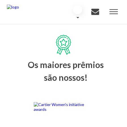
Os maiores prêmios
são nossos!