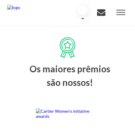
Os maiores prêmios
são nossos!