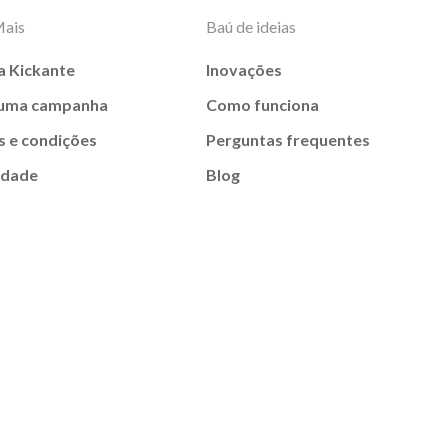
Mais
Baú de ideias
a Kickante
Inovações
 uma campanha
Como funciona
 e condições
Perguntas frequentes
idade
Blog