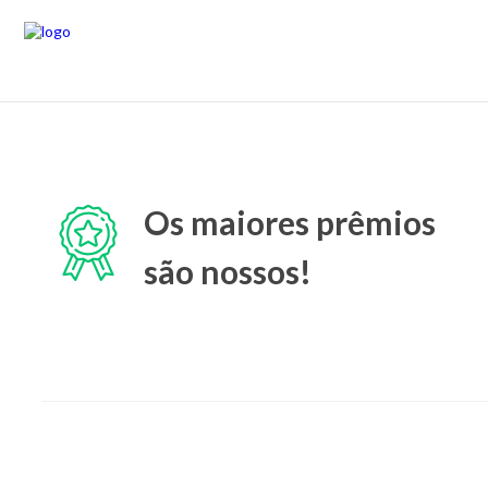
Os maiores prêmios
são nossos!