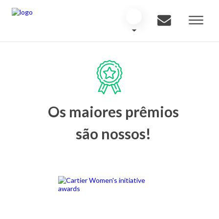
Os maiores prêmios
são nossos!