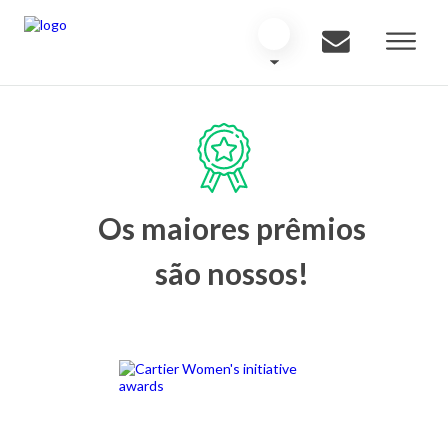
Os maiores prêmios
são nossos!