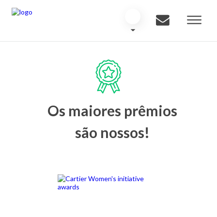
Os maiores prêmios
são nossos!