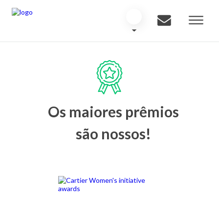
Os maiores prêmios
são nossos!