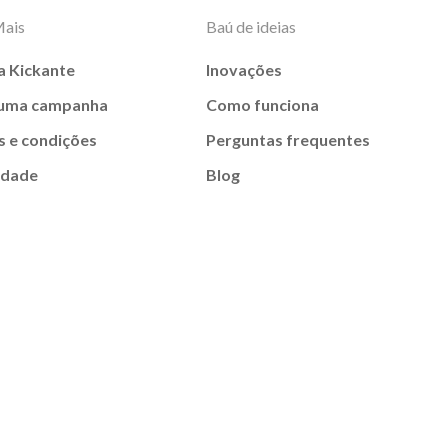
Mais
Baú de ideias
a Kickante
Inovações
 uma campanha
Como funciona
 e condições
Perguntas frequentes
idade
Blog