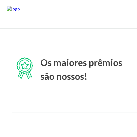
Os maiores prêmios
são nossos!