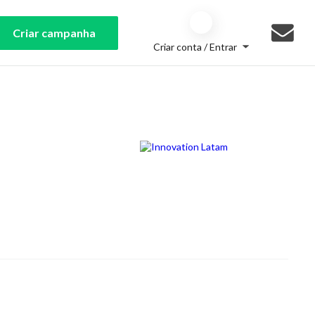
Criar campanha
Criar conta / Entrar