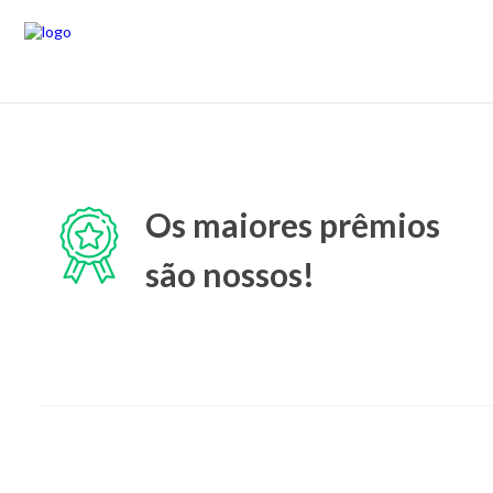
Os maiores prêmios
são nossos!