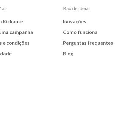
Mais
Baú de ideias
a Kickante
Inovações
 uma campanha
Como funciona
 e condições
Perguntas frequentes
idade
Blog