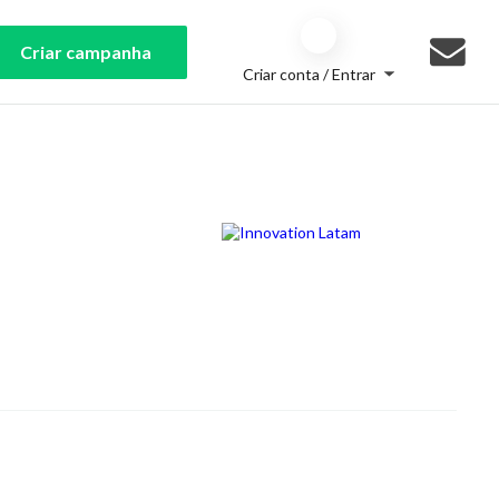
Criar campanha
Criar conta / Entrar