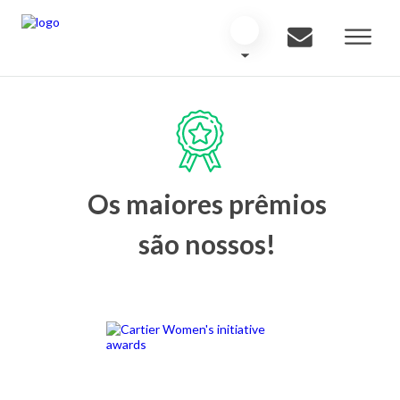
Os maiores prêmios
são nossos!