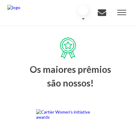
Os maiores prêmios
são nossos!