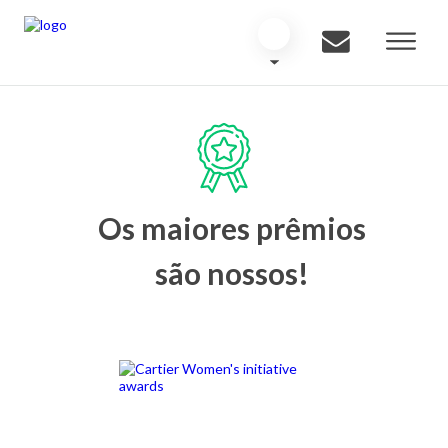
Os maiores prêmios
são nossos!