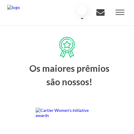
Os maiores prêmios
são nossos!