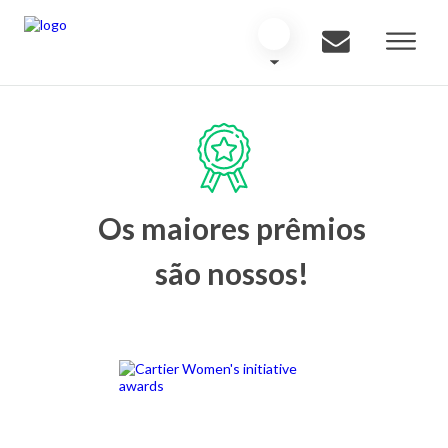
Os maiores prêmios
são nossos!