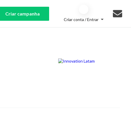
Criar campanha
Criar conta / Entrar