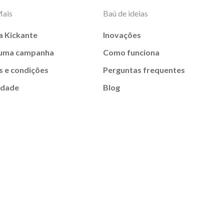
Mais
Baú de ideias
a Kickante
Inovações
 uma campanha
Como funciona
 e condições
Perguntas frequentes
idade
Blog