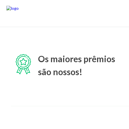
Os maiores prêmios
são nossos!