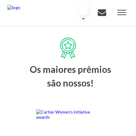
Os maiores prêmios
são nossos!