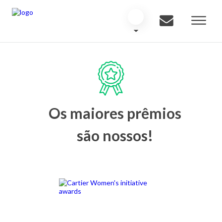
Os maiores prêmios
são nossos!