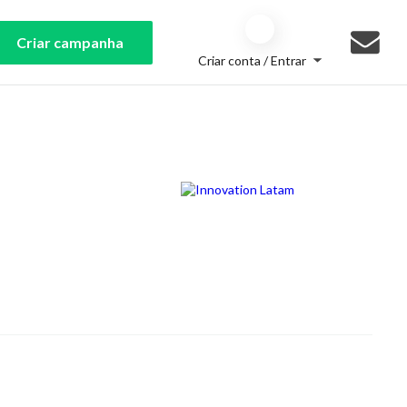
Criar campanha
Criar conta / Entrar