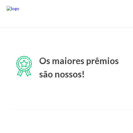
Os maiores prêmios
são nossos!