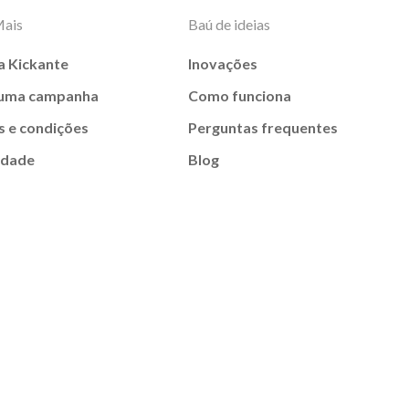
Mais
Baú de ideias
a Kickante
Inovações
 uma campanha
Como funciona
 e condições
Perguntas frequentes
idade
Blog