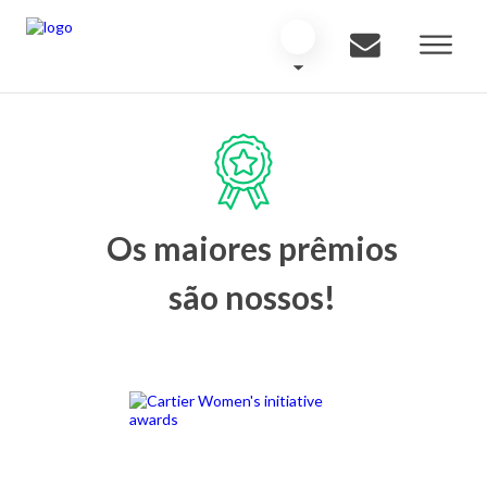
Os maiores prêmios
são nossos!