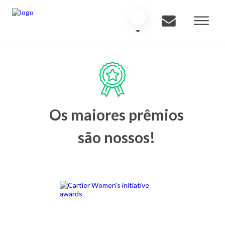
Os maiores prêmios
são nossos!