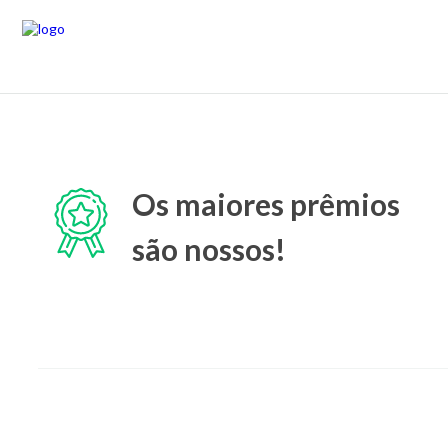
Os maiores prêmios
são nossos!