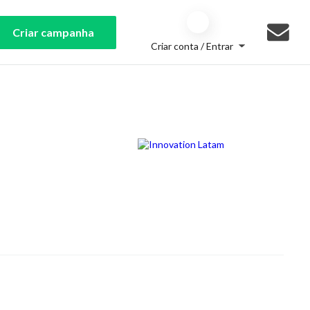
Criar campanha
Criar conta / Entrar