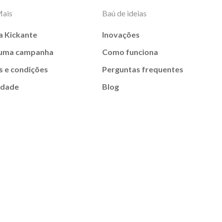
Mais
Baú de ideias
a Kickante
Inovações
 uma campanha
Como funciona
 e condições
Perguntas frequentes
idade
Blog