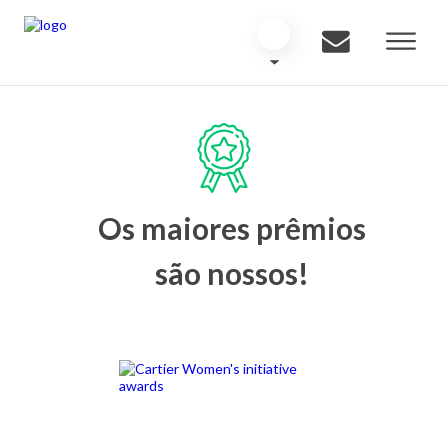
Os maiores prêmios
são nossos!