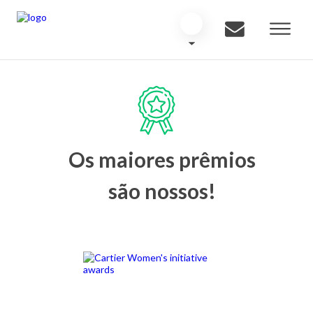
Os maiores prêmios
são nossos!