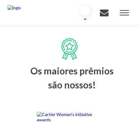
Os maiores prêmios
são nossos!