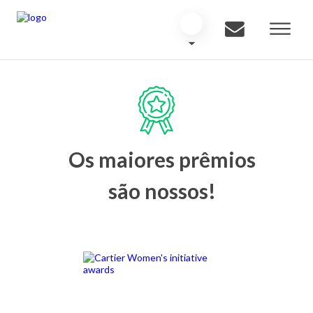
Os maiores prêmios
são nossos!