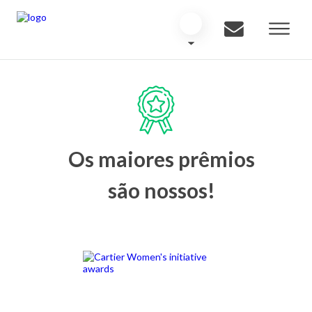
Os maiores prêmios
são nossos!