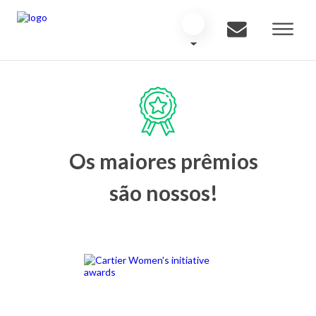
Os maiores prêmios
são nossos!