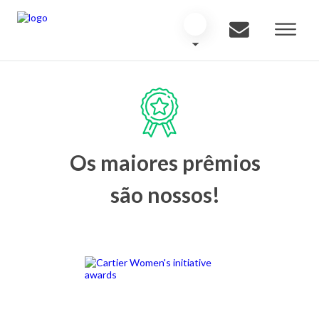
Os maiores prêmios
são nossos!