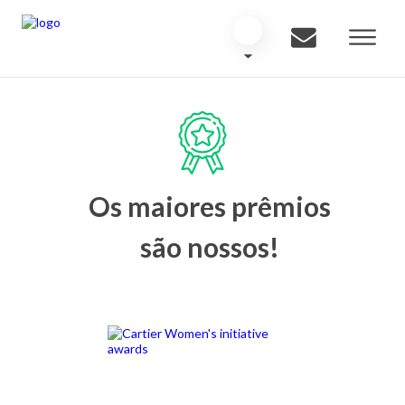
Os maiores prêmios
são nossos!