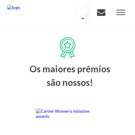
Os maiores prêmios
são nossos!