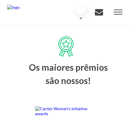
Os maiores prêmios
são nossos!