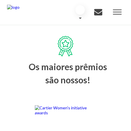
Os maiores prêmios
são nossos!