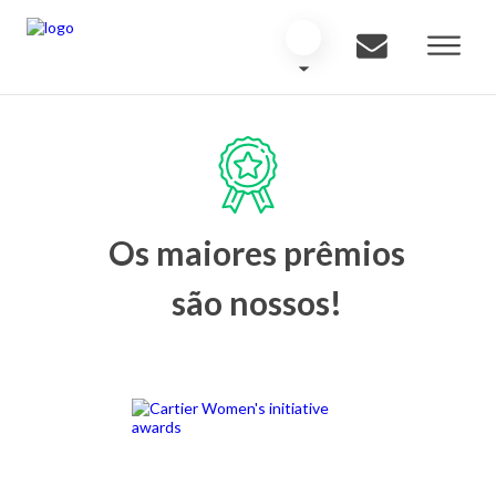
Os maiores prêmios
são nossos!