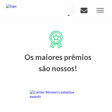
Os maiores prêmios
são nossos!