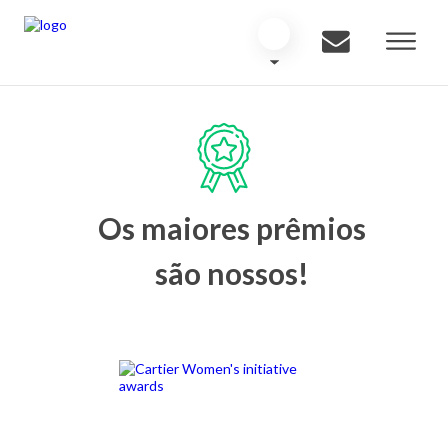
Os maiores prêmios
são nossos!