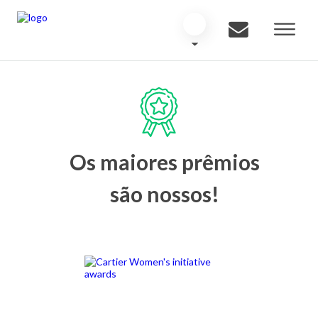
Os maiores prêmios
são nossos!