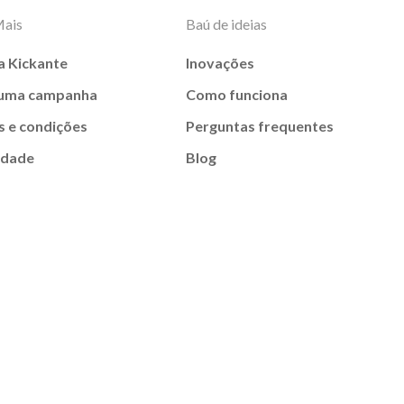
Mais
Baú de ideias
a Kickante
Inovações
 uma campanha
Como funciona
 e condições
Perguntas frequentes
idade
Blog