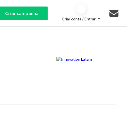
Criar campanha
Criar conta / Entrar