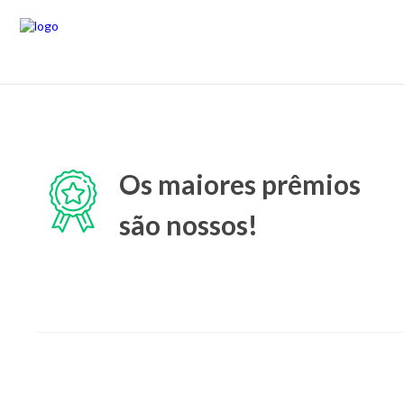
Os maiores prêmios
são nossos!