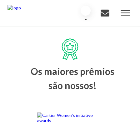
Os maiores prêmios
são nossos!