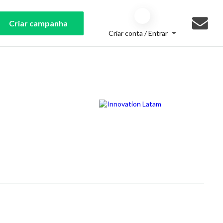
Criar campanha
Criar conta / Entrar