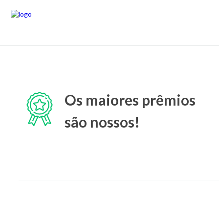
Os maiores prêmios
são nossos!