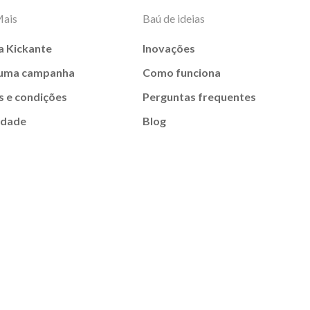
Mais
Baú de ideias
a Kickante
Inovações
 uma campanha
Como funciona
 e condições
Perguntas frequentes
idade
Blog