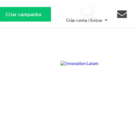
Criar campanha
Criar conta / Entrar