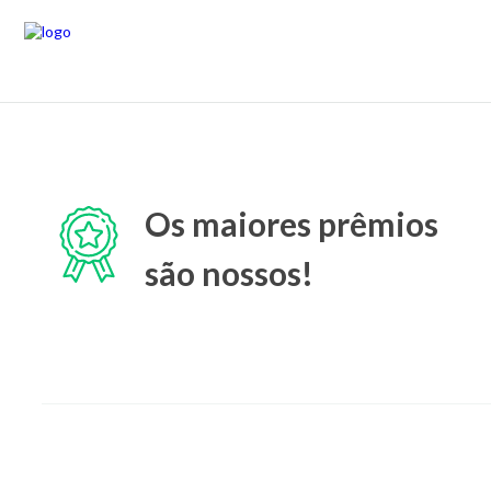
Os maiores prêmios
são nossos!