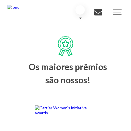
Os maiores prêmios
são nossos!